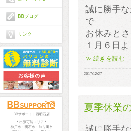
誠に勝手な
BBブログ
で
お休みとさ
リンク
１月６日よ
≫ 続きを読む
2017/12/27
夏季休業
BBサポート｜西明石店
＊出張可能エリア＊
誠に勝手な
神戸市・明石市・加古川市