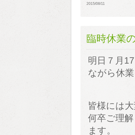
2015/08/11
臨時休業
明日７月1
ながら休業
皆様には大
何卒ご理解
ます。