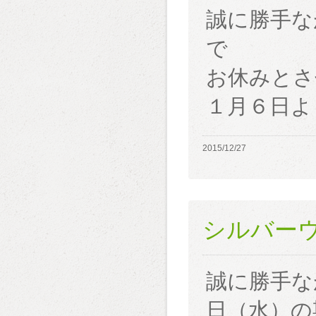
誠に勝手な
で
お休みとさ
１月６日よ
2015/12/27
シルバー
誠に勝手な
日（水）の