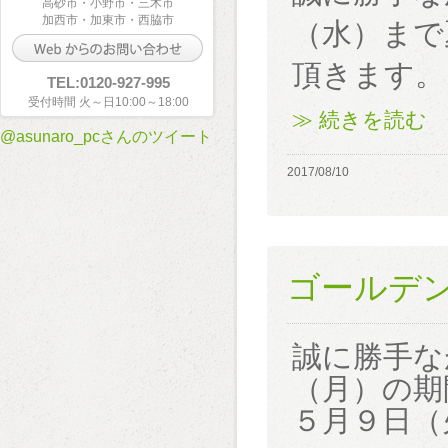
高砂市・小野市・三木市
加西市・加東市・西脇市
（水）まで
頂きます。
TEL:0120-927-995
受付時間 火～日10:00～18:00
≫ 続きを読む
@asunaro_pcさんのツイート
2017/08/10
ゴールデ
誠に勝手な
（月）の期
５月９日（